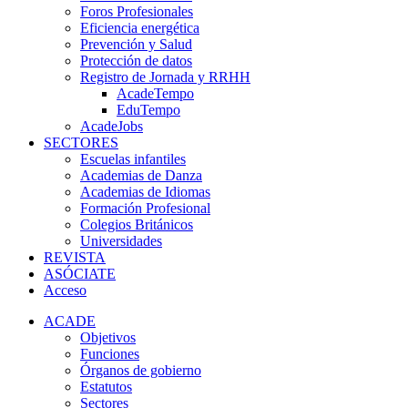
Foros Profesionales
Eficiencia energética
Prevención y Salud
Protección de datos
Registro de Jornada y RRHH
AcadeTempo
EduTempo
AcadeJobs
SECTORES
Escuelas infantiles
Academias de Danza
Academias de Idiomas
Formación Profesional
Colegios Británicos
Universidades
REVISTA
ASÓCIATE
Acceso
ACADE
Objetivos
Funciones
Órganos de gobierno
Estatutos
Sectores