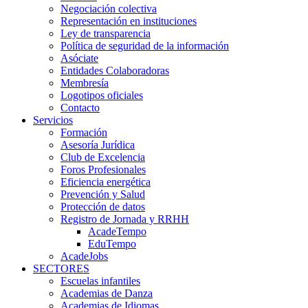
Negociación colectiva
Representación en instituciones
Ley de transparencia
Política de seguridad de la información
Asóciate
Entidades Colaboradoras
Membresía
Logotipos oficiales
Contacto
Servicios
Formación
Asesoría Jurídica
Club de Excelencia
Foros Profesionales
Eficiencia energética
Prevención y Salud
Protección de datos
Registro de Jornada y RRHH
AcadeTempo
EduTempo
AcadeJobs
SECTORES
Escuelas infantiles
Academias de Danza
Academias de Idiomas