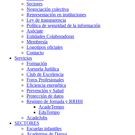
Sectores
Negociación colectiva
Representación en instituciones
Ley de transparencia
Política de seguridad de la información
Asóciate
Entidades Colaboradoras
Membresía
Logotipos oficiales
Contacto
Servicios
Formación
Asesoría Jurídica
Club de Excelencia
Foros Profesionales
Eficiencia energética
Prevención y Salud
Protección de datos
Registro de Jornada y RRHH
AcadeTempo
EduTempo
AcadeJobs
SECTORES
Escuelas infantiles
Academias de Danza