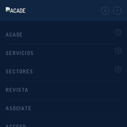
ACADE
SERVICIOS
SECTORES
REVISTA
Acerca del Club de
ASÓCIATE
Excelencia e Innovación
Educativa
ACCESO