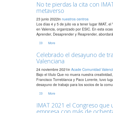
No te pierdas la cita con IMA
metaverso
23 junio 2022
in
nuestros centros
Los días 4 y 5 de julio va a tener lugar IMAT, e
en Valencia, organizado por ESIC. En esta ocas
Aprender, Desaprender y Reaprender, abordará l
0
More
Celebrado el desayuno de t
Valenciana
24 noviembre 2021
in
Acade Comunidad Valenc
Bajo el título Que no muera nuestra creatividad
Francisco Torreblanca y Paco Lorente, tuvo lug
desayuno de trabajo para los socios de la comun
0
More
IMAT 2021 el Congreso que u
empresa con más de ochent