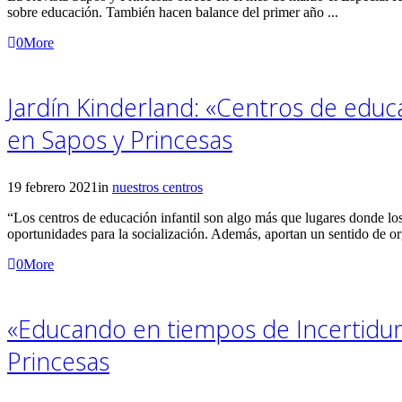
sobre educación. También hacen balance del primer año ...
0
More
Jardín Kinderland: «Centros de educa
en Sapos y Princesas
19 febrero 2021
in
nuestros centros
“Los centros de educación infantil son algo más que lugares donde lo
oportunidades para la socialización. Además, aportan un sentido de o
0
More
«Educando en tiempos de Incertidumb
Princesas