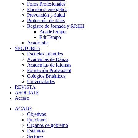
Foros Profesionales
Eficiencia energética
Prevención y Salud
Protección de datos
Registro de Jornada y RRHH
AcadeTempo
EduTempo
AcadeJobs
SECTORES
Escuelas infantiles
Academias de Danza
Academias de Idiomas
Formación Profesional
Colegios Británicos
Universidades
REVISTA
ASÓCIATE
Acceso
ACADE
Objetivos
Funciones
Órganos de gobierno
Estatutos
Sectores