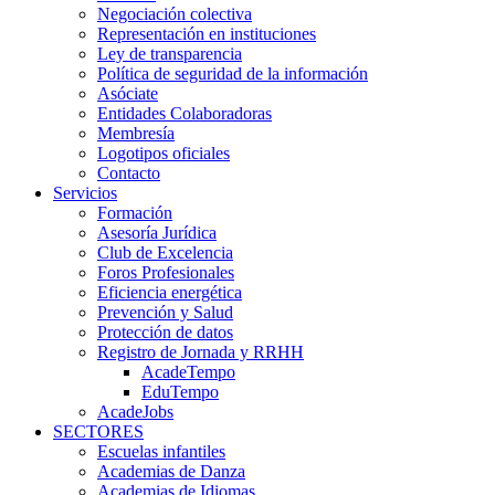
Negociación colectiva
Representación en instituciones
Ley de transparencia
Política de seguridad de la información
Asóciate
Entidades Colaboradoras
Membresía
Logotipos oficiales
Contacto
Servicios
Formación
Asesoría Jurídica
Club de Excelencia
Foros Profesionales
Eficiencia energética
Prevención y Salud
Protección de datos
Registro de Jornada y RRHH
AcadeTempo
EduTempo
AcadeJobs
SECTORES
Escuelas infantiles
Academias de Danza
Academias de Idiomas