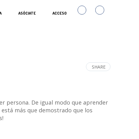
A
ASÓCIATE
ACCESO
SHARE
quier persona. De igual modo que aprender
d, está más que demostrado que los
s!