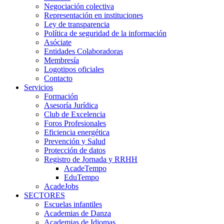
Negociación colectiva
Representación en instituciones
Ley de transparencia
Política de seguridad de la información
Asóciate
Entidades Colaboradoras
Membresía
Logotipos oficiales
Contacto
Servicios
Formación
Asesoría Jurídica
Club de Excelencia
Foros Profesionales
Eficiencia energética
Prevención y Salud
Protección de datos
Registro de Jornada y RRHH
AcadeTempo
EduTempo
AcadeJobs
SECTORES
Escuelas infantiles
Academias de Danza
Academias de Idiomas