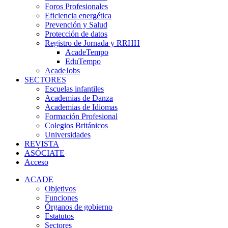
Foros Profesionales
Eficiencia energética
Prevención y Salud
Protección de datos
Registro de Jornada y RRHH
AcadeTempo
EduTempo
AcadeJobs
SECTORES
Escuelas infantiles
Academias de Danza
Academias de Idiomas
Formación Profesional
Colegios Británicos
Universidades
REVISTA
ASÓCIATE
Acceso
ACADE
Objetivos
Funciones
Órganos de gobierno
Estatutos
Sectores