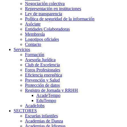
Negociación colectiva
Representación en instituciones
Ley de transparencia
Política de seguridad de la información
Asóciate
Entidades Colaboradoras
Membresía
Logotipos oficiales
Contacto
Servicios
Formación
Asesoría Jurídica
Club de Excelencia
Foros Profesionales
Eficiencia energética
Prevención y Salud
Protección de datos
Registro de Jornada y RRHH
AcadeTempo
EduTempo
AcadeJobs
SECTORES
Escuelas infantiles
Academias de Danza
Academias de Idiomas