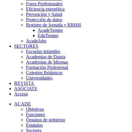
Foros Profesionales
Eficiencia energética
Prevención y Salud
Protección de datos
Registro de Jornada y RRHH
AcadeTempo
EduTempo
AcadeJobs
SECTORES
Escuelas infantiles
Academias de Danza
Academias de Idiomas
Formación Profesional
Colegios Británicos
Universidades
REVISTA
ASÓCIATE
Acceso
ACADE
Objetivos
Funciones
Órganos de gobierno
Estatutos
Sectores