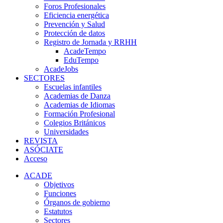
Foros Profesionales
Eficiencia energética
Prevención y Salud
Protección de datos
Registro de Jornada y RRHH
AcadeTempo
EduTempo
AcadeJobs
SECTORES
Escuelas infantiles
Academias de Danza
Academias de Idiomas
Formación Profesional
Colegios Británicos
Universidades
REVISTA
ASÓCIATE
Acceso
ACADE
Objetivos
Funciones
Órganos de gobierno
Estatutos
Sectores