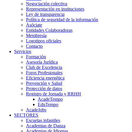
Negociación colectiva
Representación en instituciones
Ley de transparencia
Política de seguridad de la información
Asóciate
Entidades Colaboradoras
Membresía
Logotipos oficiales
Contacto
Servicios
Formación
Asesoría Jurídica
Club de Excelencia
Foros Profesionales
Eficiencia energética
Prevención y Salud
Protección de datos
Registro de Jornada y RRHH
AcadeTempo
EduTempo
AcadeJobs
SECTORES
Escuelas infantiles
Academias de Danza
Academias de Idiomas