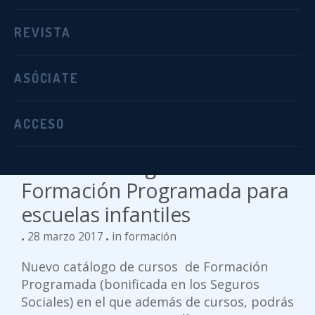
está 100% subvencionada por el Servicio
Público de Empleo Estatal (SEPE) del
REVISTA
Ministerio de Trabajo, Migraciones y ...
ASÓCIATE
0
MORE
ACCESO
Nuevo catálogo de cursos de
Formación Programada para
escuelas infantiles
28 marzo 2017
in
formación
Nuevo catálogo de cursos de Formación
Programada (bonificada en los Seguros
Sociales) en el que además de cursos, podrás