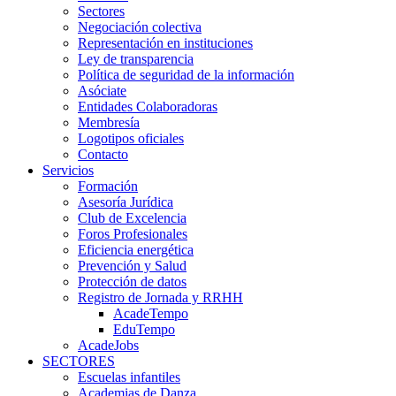
Sectores
Negociación colectiva
Representación en instituciones
Ley de transparencia
Política de seguridad de la información
Asóciate
Entidades Colaboradoras
Membresía
Logotipos oficiales
Contacto
Servicios
Formación
Asesoría Jurídica
Club de Excelencia
Foros Profesionales
Eficiencia energética
Prevención y Salud
Protección de datos
Registro de Jornada y RRHH
AcadeTempo
EduTempo
AcadeJobs
SECTORES
Escuelas infantiles
Academias de Danza