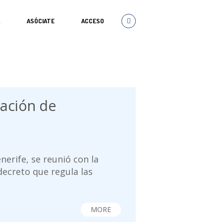
A
ASÓCIATE
ACCESO
lación de
erife, se reunió con la
 decreto que regula las
MORE