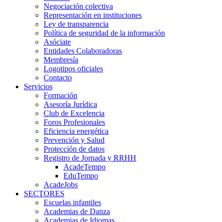
Negociación colectiva
Representación en instituciones
Ley de transparencia
Política de seguridad de la información
Asóciate
Entidades Colaboradoras
Membresía
Logotipos oficiales
Contacto
Servicios
Formación
Asesoría Jurídica
Club de Excelencia
Foros Profesionales
Eficiencia energética
Prevención y Salud
Protección de datos
Registro de Jornada y RRHH
AcadeTempo
EduTempo
AcadeJobs
SECTORES
Escuelas infantiles
Academias de Danza
Academias de Idiomas