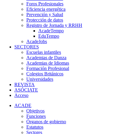
Foros Profesionales
Eficiencia energética
Prevención y Salud
Protección de datos
Registro de Jornada y RRHH
AcadeTempo
EduTempo
AcadeJobs
SECTORES
Escuelas infantiles
Academias de Danza
Academias de Idiomas
Formación Profesional
Colegios Británicos
Universidades
REVISTA
ASÓCIATE
Acceso
ACADE
Objetivos
Funciones
Órganos de gobierno
Estatutos
Sectores