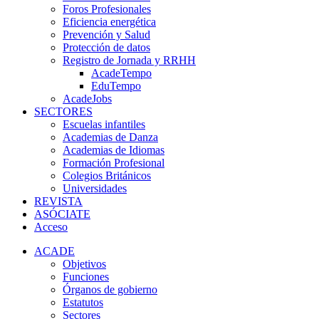
Foros Profesionales
Eficiencia energética
Prevención y Salud
Protección de datos
Registro de Jornada y RRHH
AcadeTempo
EduTempo
AcadeJobs
SECTORES
Escuelas infantiles
Academias de Danza
Academias de Idiomas
Formación Profesional
Colegios Británicos
Universidades
REVISTA
ASÓCIATE
Acceso
ACADE
Objetivos
Funciones
Órganos de gobierno
Estatutos
Sectores