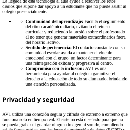
La llegada de esta tecnología al aula ayuda a resolver los retos
diarios que supone dar apoyo a un estudiante que no puede asistir al
colegio presencialmente:
Continuidad del aprendizaje:
Facilita el seguimiento
del ritmo académico diario, evitando el retraso
curricular y reduciendo la presión sobre el profesorado
al no tener que generar materiales extraordinarios fuera
del horario lectivo.
Sentido de pertenencia:
El contacto constante con su
comunidad escolar ayuda a mantener el vínculo
emocional con el grupo, un factor determinante para
una reintegración exitosa y progresiva al centro.
Compromiso con la inclusión:
AV1 es una
herramienta para ayudar al colegio a garantizar el
derecho a la educación de todo su alumnado, brindando
una atención personalizada.
Privacidad y seguridad
AV1 utiliza una conexión segura y cifrada de extremo a extremo que
funciona solo en tiempo real. El sistema está diseñado para que no
se pueda grabar ni guardar ninguna imagen ni sonido, cumpliendo
así de forma estricta con las leyes de protección de datos (RGPD) y