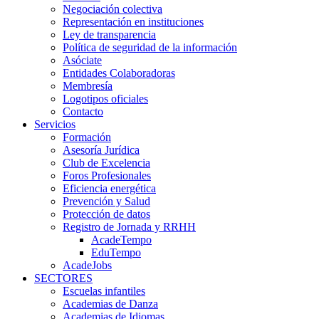
Negociación colectiva
Representación en instituciones
Ley de transparencia
Política de seguridad de la información
Asóciate
Entidades Colaboradoras
Membresía
Logotipos oficiales
Contacto
Servicios
Formación
Asesoría Jurídica
Club de Excelencia
Foros Profesionales
Eficiencia energética
Prevención y Salud
Protección de datos
Registro de Jornada y RRHH
AcadeTempo
EduTempo
AcadeJobs
SECTORES
Escuelas infantiles
Academias de Danza
Academias de Idiomas