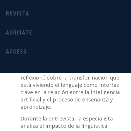
El canal de
YouTube de ACADE
ya recoge la
entrevista realizada a
Alejandra Keidel
,
REVISTA
doctora en Ciencia Cognitiva y directora del
Máster en Lingüística Computacional de la
Universidad Nebrija, tras su participación
ASÓCIATE
en la
Asamblea General de ACADE
celebrada el 6 de mayo.
ACCESO
Keidel impartió la ponencia titulada
“
Lingüística Computacional: el poder del
lenguaje en la era digital”
, en la que
reflexionó sobre la transformación que
está viviendo el lenguaje como interfaz
clave en la relación entre la inteligencia
artificial y el proceso de enseñanza y
aprendizaje.
Durante la entrevista, la especialista
analiza el impacto de la lingüística