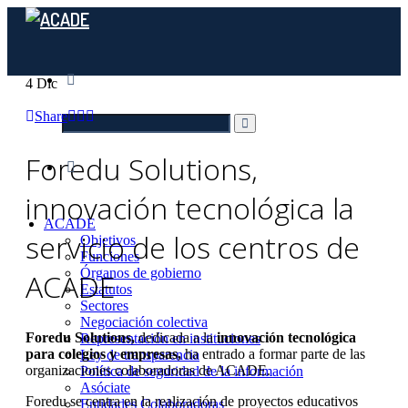
4
Dic
Share
Foredu Solutions,
innovación tecnológica la
ACADE
servicio de los centros de
Objetivos
Funciones
Órganos de gobierno
ACADE
Estatutos
Sectores
Negociación colectiva
Foredu Solutions,
dedicada a la
innovación tecnológica
Representación en instituciones
para colegios y empresas,
ha entrado a formar parte de las
Ley de transparencia
organizaciones colaboradoras de ACADE.
Política de seguridad de la información
Asóciate
Foredu se centra en la realización de proyectos educativos
Entidades Colaboradoras