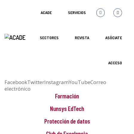
ACADE
SERVICIOS
SECTORES
REVISTA
ASÓCIATE
ACCESO
Facebook
Twitter
Instagram
YouTube
Correo
electrónico
Formación
Nunsys EdTech
Protección de datos
Club de Excelencia