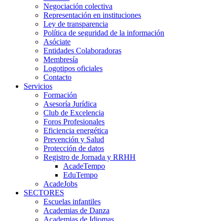
Negociación colectiva
Representación en instituciones
Ley de transparencia
Política de seguridad de la información
Asóciate
Entidades Colaboradoras
Membresía
Logotipos oficiales
Contacto
Servicios
Formación
Asesoría Jurídica
Club de Excelencia
Foros Profesionales
Eficiencia energética
Prevención y Salud
Protección de datos
Registro de Jornada y RRHH
AcadeTempo
EduTempo
AcadeJobs
SECTORES
Escuelas infantiles
Academias de Danza
Academias de Idiomas