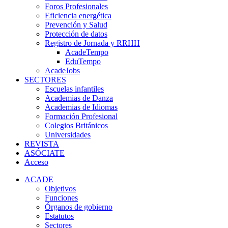
Foros Profesionales
Eficiencia energética
Prevención y Salud
Protección de datos
Registro de Jornada y RRHH
AcadeTempo
EduTempo
AcadeJobs
SECTORES
Escuelas infantiles
Academias de Danza
Academias de Idiomas
Formación Profesional
Colegios Británicos
Universidades
REVISTA
ASÓCIATE
Acceso
ACADE
Objetivos
Funciones
Órganos de gobierno
Estatutos
Sectores