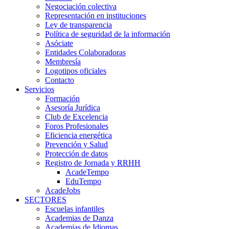
Negociación colectiva
Representación en instituciones
Ley de transparencia
Política de seguridad de la información
Asóciate
Entidades Colaboradoras
Membresía
Logotipos oficiales
Contacto
Servicios
Formación
Asesoría Jurídica
Club de Excelencia
Foros Profesionales
Eficiencia energética
Prevención y Salud
Protección de datos
Registro de Jornada y RRHH
AcadeTempo
EduTempo
AcadeJobs
SECTORES
Escuelas infantiles
Academias de Danza
Academias de Idiomas