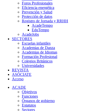
Foros Profesionales
Eficiencia energética
Prevención y Salud
Protección de datos
Registro de Jornada y RRHH
AcadeTempo
EduTempo
AcadeJobs
SECTORES
Escuelas infantiles
Academias de Danza
Academias de Idiomas
Formación Profesional
Colegios Británicos
Universidades
REVISTA
ASÓCIATE
Acceso
ACADE
Objetivos
Funciones
Órganos de gobierno
Estatutos
Sectores