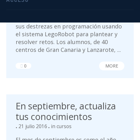
Un total de 254 alumnos pasaron por
distintas mesas de competición de la III
Canarias Robotix League demostrando
sus destrezas en programación usando
el sistema LegoRobot para plantear y
resolver retos. Los alumnos, de 40
centros de Gran Canaria y Lanzarote, ...
0
MORE
En septiembre, actualiza
tus conocimientos
21 julio 2016
in
cursos
El mes de septiembre es como el año