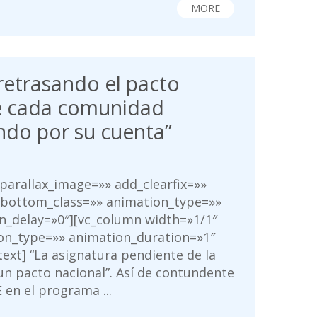
MORE
 retrasando el pacto
e cada comunidad
do por su cuenta”
 parallax_image=»» add_clearfix=»»
_bottom_class=»» animation_type=»»
n_delay=»0″][vc_column width=»1/1″
on_type=»» animation_duration=»1″
ext] “La asignatura pendiente de la
un pacto nacional”. Así de contundente
en el programa ...