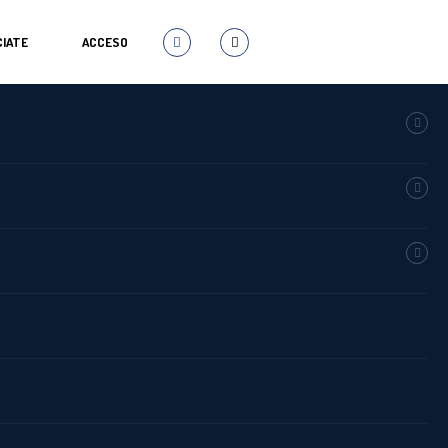
IATE
ACCESO
 que afrontar el nuevo curso
rmación con una amplia
MORE