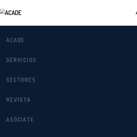
ACADE
SERVICIOS
En septiembre, actualiza tus c
21 julio 2016
in
cursos
SECTORES
El mes de septiembre es como el año nuevo para 
renovando también las motivaciones. Para ello
REVISTA
oferta ...
ASÓCIATE
0