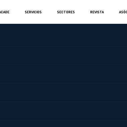
ACADE
SERVICIOS
SECTORES
REVISTA
ASÓC
onocimientos
la educación. Tras la tregua veraniega, nada mejor
, ACADE pondrá en marcha una Plataforma de Telefo