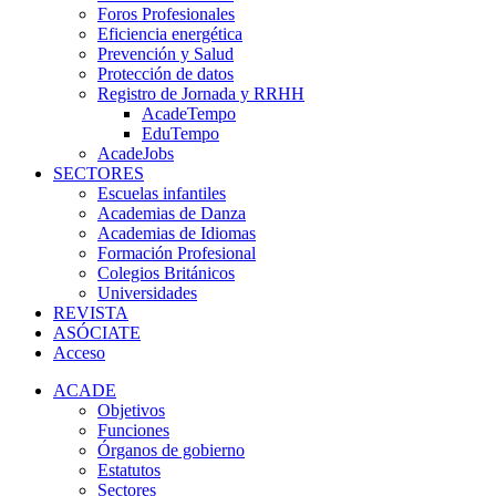
Foros Profesionales
Eficiencia energética
Prevención y Salud
Protección de datos
Registro de Jornada y RRHH
AcadeTempo
EduTempo
AcadeJobs
SECTORES
Escuelas infantiles
Academias de Danza
Academias de Idiomas
Formación Profesional
Colegios Británicos
Universidades
REVISTA
ASÓCIATE
Acceso
ACADE
Objetivos
Funciones
Órganos de gobierno
Estatutos
Sectores