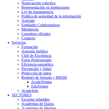
Negociación colectiva
Representación en instituciones
Ley de transparencia
Política de seguridad de la información
Asóciate
Entidades Colaboradoras
Membresía
Logotipos oficiales
Contacto
Servicios
Formación
Asesoría Jurídica
Club de Excelencia
Foros Profesionales
Eficiencia energética
Prevención y Salud
Protección de datos
Registro de Jornada y RRHH
AcadeTempo
EduTempo
AcadeJobs
SECTORES
Escuelas infantiles
Academias de Danza
Academias de Idiomas