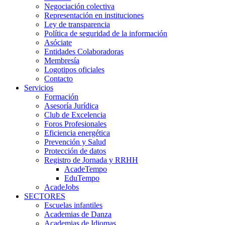
Negociación colectiva
Representación en instituciones
Ley de transparencia
Política de seguridad de la información
Asóciate
Entidades Colaboradoras
Membresía
Logotipos oficiales
Contacto
Servicios
Formación
Asesoría Jurídica
Club de Excelencia
Foros Profesionales
Eficiencia energética
Prevención y Salud
Protección de datos
Registro de Jornada y RRHH
AcadeTempo
EduTempo
AcadeJobs
SECTORES
Escuelas infantiles
Academias de Danza
Academias de Idiomas