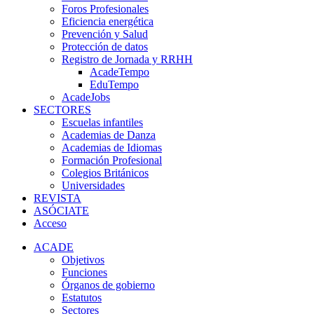
Foros Profesionales
Eficiencia energética
Prevención y Salud
Protección de datos
Registro de Jornada y RRHH
AcadeTempo
EduTempo
AcadeJobs
SECTORES
Escuelas infantiles
Academias de Danza
Academias de Idiomas
Formación Profesional
Colegios Británicos
Universidades
REVISTA
ASÓCIATE
Acceso
ACADE
Objetivos
Funciones
Órganos de gobierno
Estatutos
Sectores