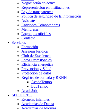
Negociación colectiva
Representación en instituciones
Ley de transparencia
Política de seguridad de la información
Asóciate
Entidades Colaboradoras
Membresía
Logotipos oficiales
Contacto
Servicios
Formación
Asesoría Jurídica
Club de Excelencia
Foros Profesionales
Eficiencia energética
Prevención y Salud
Protección de datos
Registro de Jornada y RRHH
AcadeTempo
EduTempo
AcadeJobs
SECTORES
Escuelas infantiles
Academias de Danza
Academias de Idiomas