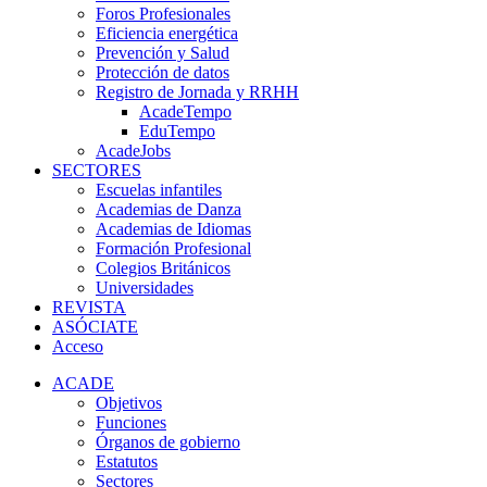
Foros Profesionales
Eficiencia energética
Prevención y Salud
Protección de datos
Registro de Jornada y RRHH
AcadeTempo
EduTempo
AcadeJobs
SECTORES
Escuelas infantiles
Academias de Danza
Academias de Idiomas
Formación Profesional
Colegios Británicos
Universidades
REVISTA
ASÓCIATE
Acceso
ACADE
Objetivos
Funciones
Órganos de gobierno
Estatutos
Sectores