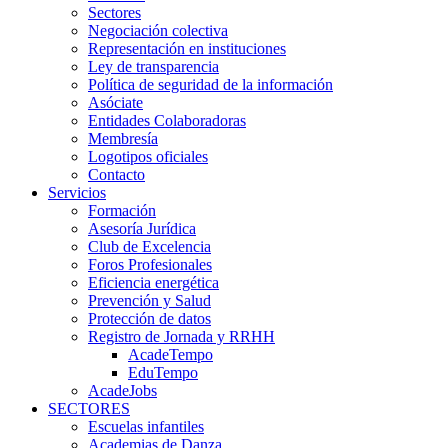
Sectores
Negociación colectiva
Representación en instituciones
Ley de transparencia
Política de seguridad de la información
Asóciate
Entidades Colaboradoras
Membresía
Logotipos oficiales
Contacto
Servicios
Formación
Asesoría Jurídica
Club de Excelencia
Foros Profesionales
Eficiencia energética
Prevención y Salud
Protección de datos
Registro de Jornada y RRHH
AcadeTempo
EduTempo
AcadeJobs
SECTORES
Escuelas infantiles
Academias de Danza