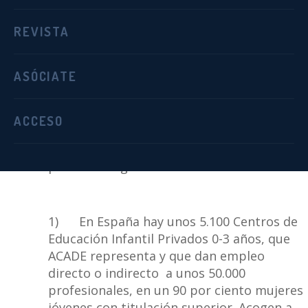
Comunicado. 02/06/2021.-
Ante la decisión
REVISTA
adoptada por la Comisión de Hacienda del
Congreso de los Diputados en relación con
ASÓCIATE
la deducción de 1.000 euros contemplada
en la Ley General de Presupuestos para
gastos educativos en centros privados 0-3
ACCESO
años, la Asociación de Centros Autónomos
de Enseñanza Privada (ACADE), desea hacer
público lo siguiente:
1) En España hay unos 5.100 Centros de
Educación Infantil Privados 0-3 años, que
ACADE representa y que dan empleo
directo o indirecto a unos 50.000
profesionales, en un 90 por ciento mujeres
jóvenes con titulación superior. Acogen a