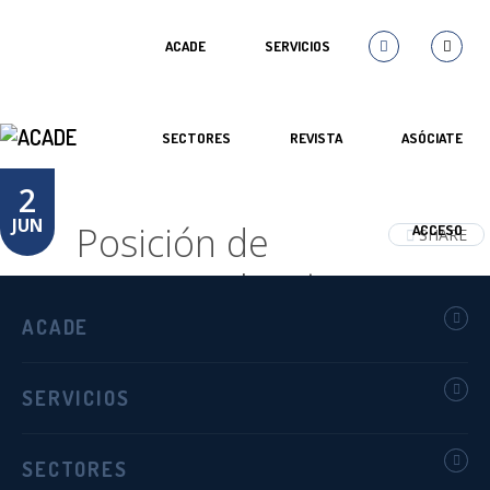
ACADE
SERVICIOS
SECTORES
REVISTA
ASÓCIATE
2
JUN
Posición de
ACCESO
SHARE
ACADE sobre la
deducción fiscal en
ACADE
gastos educativos en
SERVICIOS
centros de educación
infantil 0-3
SECTORES