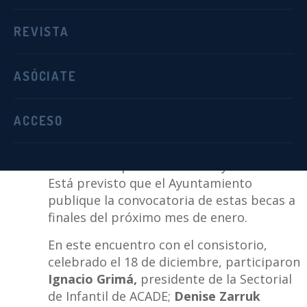
ACADE
, como patronal mayoritaria en
REVISTA
sector de educación infantil privada,
analizó con el
Ayuntamiento de Madrid
los
ASÓCIATE
nuevos requisitos de la convocatoria para
este curso 2020-2021 de las
becas para la
escolarización en primer ciclo de Educación
ACCESO
Infantil
en centros privados autorizados
, con
el objetivo de alcanzar las mejores
condiciones para los centros y sus familias.
Está previsto que el Ayuntamiento
publique la convocatoria de estas becas a
finales del próximo mes de enero.
En este encuentro con el consistorio,
celebrado el 18 de diciembre, participaron
Ignacio Grimá,
presidente de la Sectorial
de Infantil de ACADE;
Denise Zarruk