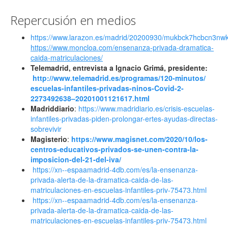
Repercusión en medios
https://www.larazon.es/madrid/20200930/mukbck7hcbcn3nwk
https://www.moncloa.com/ensenanza-privada-dramatica-
caida-matriculaciones/
Telemadrid, entrevista a Ignacio Grimá, presidente:
http://www.telemadrid.es/
programas/120-minutos/
escuelas-infantiles-privadas-
ninos-Covid-2-
2273492638–
20201001121617.html
Madriddiario
:
https://www.
madridiario.es/crisis-
escuelas-
infantiles-privadas-
piden-prolongar-ertes-ayudas-
directas-
sobrevivir
Magisterio
:
https://www.
magisnet.com/2020/10/los-
centros-educativos-privados-
se-unen-contra-la-
imposicion-
del-21-del-iva/
https://xn--espaamadrid-4db.com/es/la-ensenanza-
privada-alerta-de-la-dramatica-caida-de-las-
matriculaciones-en-escuelas-infantiles-priv-75473.html
https://xn--espaamadrid-4db.com/es/la-ensenanza-
privada-alerta-de-la-dramatica-caida-de-las-
matriculaciones-en-escuelas-infantiles-priv-75473.html