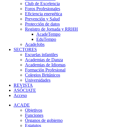
Club de Excelencia
Foros Profesionales
Eficiencia energética
Prevención y Salud
Protección de datos
Registro de Jornada y RRHH
AcadeTempo
EduTempo
AcadeJobs
SECTORES
Escuelas infantiles
Academias de Danza
Academias de Idiomas
Formación Profesional
Colegios Británicos
Universidades
REVISTA
ASÓCIATE
Acceso
ACADE
Objetivos
Funciones
Órganos de gobierno
Estatutos