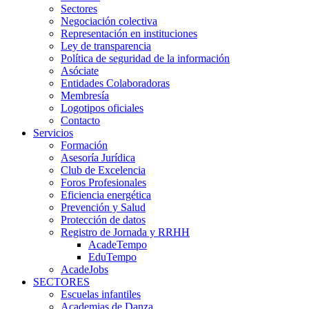
Sectores
Negociación colectiva
Representación en instituciones
Ley de transparencia
Política de seguridad de la información
Asóciate
Entidades Colaboradoras
Membresía
Logotipos oficiales
Contacto
Servicios
Formación
Asesoría Jurídica
Club de Excelencia
Foros Profesionales
Eficiencia energética
Prevención y Salud
Protección de datos
Registro de Jornada y RRHH
AcadeTempo
EduTempo
AcadeJobs
SECTORES
Escuelas infantiles
Academias de Danza