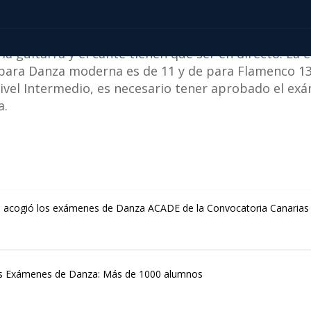
versidad Europea
,
en el campus de la
localidad madr
o de cada modalidad que tienen lugar en el
colegio
la guitarra y el cante tienen que ser en directo. La
para Danza moderna es de 11 y de para Flamenco 13
e Nivel Intermedio, es necesario tener aprobado el 
a.
. acogió los exámenes de Danza ACADE de la Convocatoria Canarias
los Exámenes de Danza: Más de 1000 alumnos