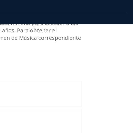
ileña de Villaviciosa de
 mayor Elías Ahúja de Madrid
.
 edad mínima para acceder a los
 años. Para obtener el
exámen de Música correspondiente