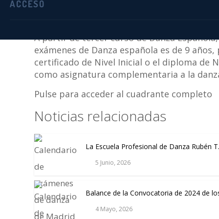
ACCESO
Los exámenes se se desarrollarán en la
Uni
Odón
,
excepto los exámenes de último curs
A partir de tercer curso de Danza Española, 
exámenes de Danza española es de 9 años, 
certificado de Nivel Inicial o el diploma d
como asignatura complementaria a la danz
Pulse para acceder al cuadrante completo
Noticias relacionadas
La Escuela Profesional de Danza Rubén T
5 Junio, 2026
Balance de la Convocatoria de 2024 de 
4 Mayo, 2026