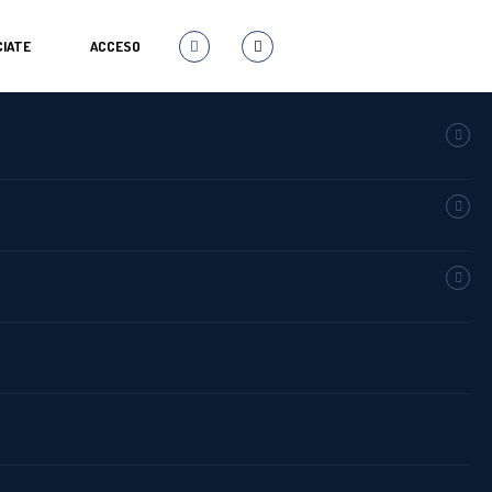
IATE
ACCESO
SHARE
 Madrid,
y que atrae a escuelas
lásico, Flamenco y Danza
 durante los últimos fines de
emana desde el
28 y 29 de
lugar
el martes 8 de diciembre.