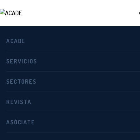
ACADE
24
SERVICIOS
NOV
Calendario de exámenes
SECTORES
Por tercer año consecutivo, la convocatoria
de prácticamente todo el país, va a valorar
REVISTA
Moderna y Música adaptada a la Danza
. E
semana de noviembre y los primeros del me
ASÓCIATE
Los exámenes comenzaron los días 21 y 22 d
noviembre, y el 5, 6, 12, y 13 de diciembre,