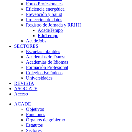
Foros Profesionales
Eficiencia energética
Prevención y Salud
Protección de datos
Registro de Jornada y RRHH
AcadeTempo
EduTempo
AcadeJobs
SECTORES
Escuelas infantiles
Academias de Danza
Academias de Idiomas
Formación Profesional
Colegios Británicos
Universidades
REVISTA
ASÓCIATE
Acceso
ACADE
Objetivos
Funciones
Órganos de gobierno
Estatutos
Sectores