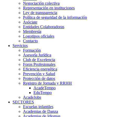
Negociación colectiva
Representación en instituciones
Ley de transparencia
Política de seguridad de la información
Asóciate
Entidades Colaboradoras
Membresía
Logotipos oficiales
Contacto
Servicios
Formación
Asesoría Jurídica
Club de Excelencia
Foros Profesionales
Eficiencia energética
Prevención y Salud
Protección de datos
Registro de Jornada y RRHH
AcadeTempo
EduTempo
AcadeJobs
SECTORES
Escuelas infantiles
Academias de Danza
Academias de Idiomas