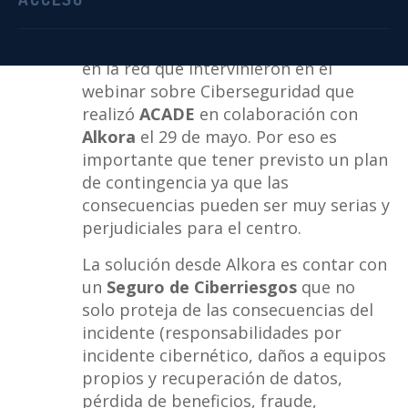
La seguridad total frente a un
incidente cibernético no existe. Así lo
expusieron los expertos en seguridad
en la red que intervinieron en el
webinar sobre Ciberseguridad que
realizó
ACADE
en colaboración con
Alkora
el 29 de mayo. Por eso es
importante que tener previsto un plan
de contingencia ya que las
consecuencias pueden ser muy serias y
perjudiciales para el centro.
La solución desde Alkora es contar con
un
Seguro de Ciberriesgos
que no
solo proteja de las consecuencias del
incidente (responsabilidades por
incidente cibernético, daños a equipos
propios y recuperación de datos,
pérdida de beneficios, fraude,