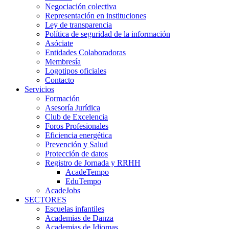
Negociación colectiva
Representación en instituciones
Ley de transparencia
Política de seguridad de la información
Asóciate
Entidades Colaboradoras
Membresía
Logotipos oficiales
Contacto
Servicios
Formación
Asesoría Jurídica
Club de Excelencia
Foros Profesionales
Eficiencia energética
Prevención y Salud
Protección de datos
Registro de Jornada y RRHH
AcadeTempo
EduTempo
AcadeJobs
SECTORES
Escuelas infantiles
Academias de Danza
Academias de Idiomas