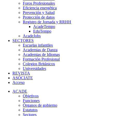
Foros Profesionales
Eficiencia energética
Prevención y Salud
Protección de datos
Registro de Jornada y RRHH
AcadeTempo
EduTempo
AcadeJobs
SECTORES
Escuelas infantiles
Academias de Danza
Academias de Idiomas
Formación Profesional
Colegios Británicos
Universidades
REVISTA
ASÓCIATE
Acceso
ACADE
Objetivos
Funciones
Órganos de gobierno
Estatutos
Sectores