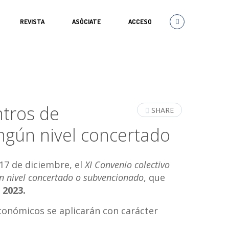
REVISTA
ASÓCIATE
ACCESO
ntros de
SHARE
ngún nivel concertado
 17 de diciembre, el
X
I Convenio colectivo
n nivel concertado o subvencionado
, que
 2023.
económicos se aplicarán con carácter