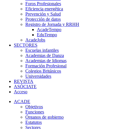
Foros Profesionales
Eficiencia energética
Prevención y Salud
Protección de datos
Registro de Jornada y RRHH
AcadeTempo
EduTempo
AcadeJobs
SECTORES
Escuelas infantiles
Academias de Danza
Academias de Idiomas
Formación Profesional
Colegios Británicos
Universidades
REVISTA
ASÓCIATE
Acceso
ACADE
Objetivos
Funciones
Órganos de gobierno
Estatutos
Sectores