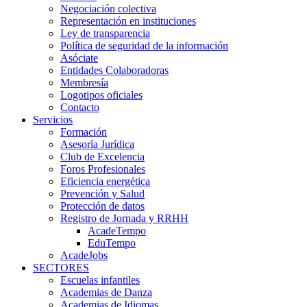
Negociación colectiva
Representación en instituciones
Ley de transparencia
Política de seguridad de la información
Asóciate
Entidades Colaboradoras
Membresía
Logotipos oficiales
Contacto
Servicios
Formación
Asesoría Jurídica
Club de Excelencia
Foros Profesionales
Eficiencia energética
Prevención y Salud
Protección de datos
Registro de Jornada y RRHH
AcadeTempo
EduTempo
AcadeJobs
SECTORES
Escuelas infantiles
Academias de Danza
Academias de Idiomas