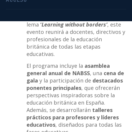
Británicos en España (NABSS)
tendrá
lugar del
5 al 8 de marzo de 2026
en la
localidad costera de
Sitges
. Bajo el
lema
‘
Learning without borders’
, este
evento reunirá a docentes, directivos y
profesionales de la educación
británica de todas las etapas
educativas.
El programa incluye la
asamblea
general anual de NABSS
, una
cena de
gala
y la participación de
destacados
ponentes principales
, que ofrecerán
perspectivas inspiradoras sobre la
educación británica en España.
Además, se desarrollarán
talleres
prácticos para profesores y líderes
educativos
, diseñados para todas las