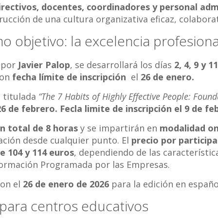
irectivos, docentes, coordinadores y personal adm
trucción de una cultura organizativa eficaz, colabora
o objetivo: la excelencia profesiona
a por
Javier Palop
, se desarrollará los días
2, 4, 9 y 
con
fecha límite de inscripción
el
26 de enero.
, titulada
“The 7 Habits of Highly Effective People: Found
 26 de febrero. Fecla limite de inscripción el 9 de fe
n total de 8 horas
y se impartirán en
modalidad onl
ipación desde cualquier punto. El
precio por particip
e 104 y 114 euros
, dependiendo de las característic
 Formación Programada por las Empresas.
on el
26 de enero de 2026
para la edición en españo
 para centros educativos