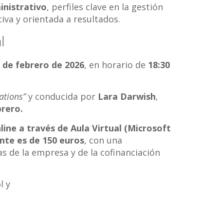
inistrativo
, perfiles clave en la gestión
tiva y orientada a resultados.
l
11 de febrero de 2026
, en horario de
18:30
ations”
y conducida por
Lara Darwish
,
brero.
ine a través de Aula Virtual (Microsoft
ante es de 150 euros
, con una
as de la empresa y de la cofinanciación
l y