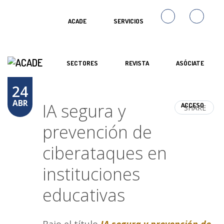
ACADE
SERVICIOS
SECTORES
REVISTA
ASÓCIATE
24
ABR
IA segura y
ACCESO
SHARE
prevención de
ciberataques en
instituciones
educativas