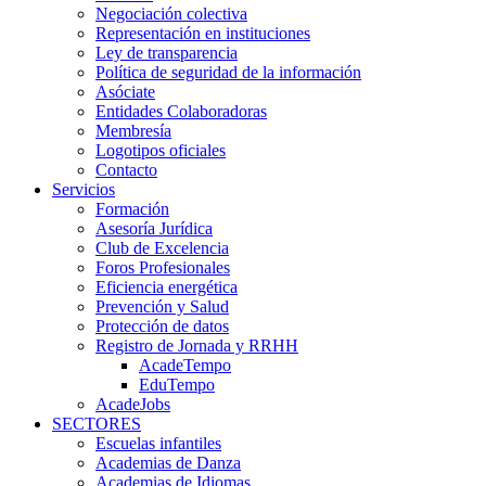
Negociación colectiva
Representación en instituciones
Ley de transparencia
Política de seguridad de la información
Asóciate
Entidades Colaboradoras
Membresía
Logotipos oficiales
Contacto
Servicios
Formación
Asesoría Jurídica
Club de Excelencia
Foros Profesionales
Eficiencia energética
Prevención y Salud
Protección de datos
Registro de Jornada y RRHH
AcadeTempo
EduTempo
AcadeJobs
SECTORES
Escuelas infantiles
Academias de Danza
Academias de Idiomas