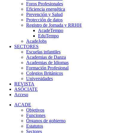
Foros Profesionales
Eficiencia energética
Prevención y Salud
Protección de datos
Registro de Jornada y RRHH
AcadeTempo
EduTempo
AcadeJobs
SECTORES
Escuelas infantiles
Academias de Danza
Academias de Idiomas
Formación Profesional
Colegios Británicos
Universidades
REVISTA
ASÓCIATE
Acceso
ACADE
Objetivos
Funciones
Órganos de gobierno
Estatutos
Sectores